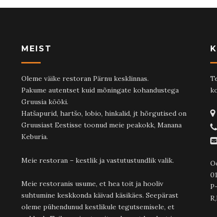
MEIST
K
Oleme väike restoran Pärnu kesklinnas.
Te
Pakume autentset kuid mõningate kohandustega
ko
Gruusia kööki.
Hatšapurid, hartšo, lobio, hinkalid, jt hõrgutised on
Gruusiast Eestisse toonud meie peakokk, Manana
Keburia.
Meie restoran – kestlik ja vastutustundlik valik.
O
01
Meie restoranis usume, et hea toit ja hooliv
P
suhtumine keskkonda käivad käsikäes. Seepärast
R,
oleme pühendunud kestlikule tegutsemisele, et