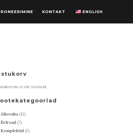
BRONEERIMINE
KONTAKT
ENGLISH
stukorv
tukorvis ei ole tooteid.
ootekategooriad
Alkovaba
(12)
Eelroad
(7)
Komplektid
(2)