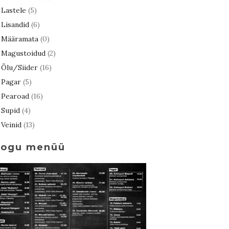
Lastele
(5)
Lisandid
(6)
Määramata
(0)
Magustoidud
(2)
Õlu/Siider
(16)
Pagar
(5)
Pearoad
(16)
Supid
(4)
Veinid
(13)
Kogu menüü