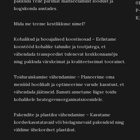
pakkuda Teile parimat maitseelamust loodust ja
01
kogukonda austades.
P-
R,
Mida me teeme kestlikkuse nimel?
Kohalikud ja hooajalised koostisosad – Eelistame
koostööd kohalike talunike ja tootjatega, et
vähendada transpordist tulenevat keskkonnamõju
ning pakkuda värskeimat ja kvaliteetseimat toorainet.
Toiduraiskamise vähendamine – Planeerime oma
menüüd hoolikalt ja optimeerime varude kasutust, et
vähendada jäätmeid. Samuti annetame liigse toidu
kohalikele heategevusorganisatsioonidele.
Pakendite ja plastiku vähendamine – Kasutame
korduvkasutatavaid või biolagunevaid pakendeid ning
väldime ühekordset plastikut.