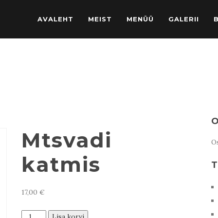
AVALEHT
MEIST
MENÜÜ
GALERII
O
Mtsvadi
Os
katmis
T
17,00
€
Mtsvadi
Lisa korvi