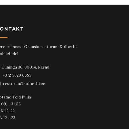
ONTAKT
re tulemast Gruusia restorani Kolhethi
dulehele!
Kuninga 36, 80014, Pärnu
+372 5629 6555
restoran@kolhethi.ee
otame Teid külla
.09. - 31.05
-N 12-22
L 12 - 23