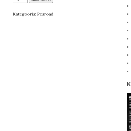
katmis
kogus
Kategooria:
Pearoad