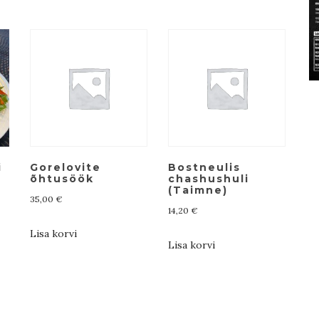
i
Gorelovite
Bostneulis
õhtusöök
chashushuli
(Taimne)
35,00
€
14,20
€
Lisa korvi
Lisa korvi