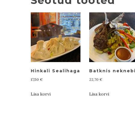
Seotud tooted
Hinkali Sealihaga
Batknis nekneb
17,50
€
22,70
€
Lisa korvi
Lisa korvi