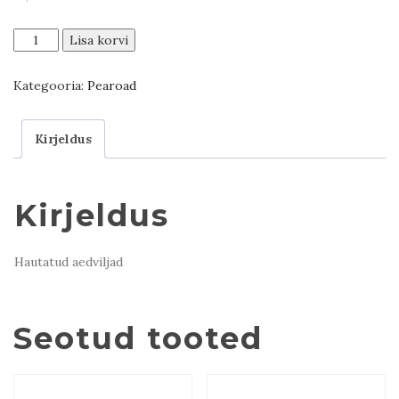
Bostneulis
Lisa korvi
chashushuli
(Taimne)
Kategooria:
Pearoad
kogus
Kirjeldus
Kirjeldus
Hautatud aedviljad
Seotud tooted