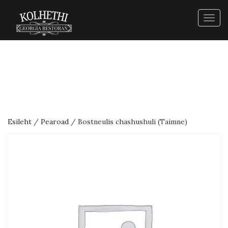
Togg
navig
Esileht
/
Pearoad
/ Bostneulis chashushuli (Taimne)