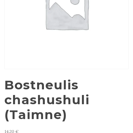
Bostneulis
chashushuli
(Taimne)
14,20
€