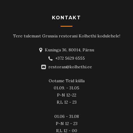
KONTAKT
Tere tulemast Gruusia restorani Kolhethi kodulehele!
Kuninga 36, 80014, Pärnu
+372 5629 6555
restoran@kolhethi.ee
Ootame Teid külla
01.09. - 31.05
P-N 12-22
R,L 12 - 23
01.06 - 31.08
P-N 12 - 23
R,L 12 - 00