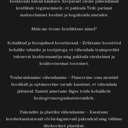
keskkonda käivad käsikäes. Seepärast oleme pühendunud
kestlikule tegutsemisele, et pakkuda Teile parimat
maitseelamust loodust ja kogukonda austades.
Mida me teeme kestlikkuse nimel?
Kohalikud ja hooajalised koostisosad – Eelistame koostööd
kohalike talunike ja tootjatega, et vähendada transpordist
tulenevat keskkonnamõju ning pakkuda värskeimat ja
kvaliteetseimat toorainet.
Toiduraiskamise vähendamine – Planeerime oma menüüd
hoolikalt ja optimeerime varude kasutust, et vähendada
jäätmeid. Samuti annetame liigse toidu kohalikele
heategevusorganisatsioonidele.
Pakendite ja plastiku vähendamine – Kasutame
korduvkasutatavaid või biolagunevaid pakendeid ning väldime
ühekordset plastikut.