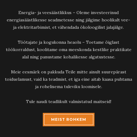
Energia- ja veesäästlikkus – Oleme investeerinud
energiasäästlikesse seadmetesse ning jälgime hoolikalt vee-
ja elektritarbimist, et vähendada ökoloogilist jalajälge.
Töötajate ja kogukonna heaolu – Toetame õiglast
töökorraldust, koolitame oma meeskonda kestlike praktikate
alal ning panustame kohalikesse algatustesse.
Meie eesmärk on pakkuda Teile mitte ainult suurepärast
toiduelamust, vaid ka teadmist, et iga eine aitab kaasa puhtama
ja rohelisema tuleviku loomisele.
Tule naudi teadlikult valmistatud maitseid!
MEIST ROHKEM