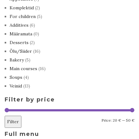
Komplektid
(2)
For children
(5)
Additives
(6)
Määramata
(0)
Desserts
(2)
Õlu/Siider
(16)
Bakery
(5)
Main courses
(16)
Soups
(4)
Veinid
(13)
Filter by price
Mi
M
Price:
20 €
—
50 €
Filter
pr
pr
Full menu