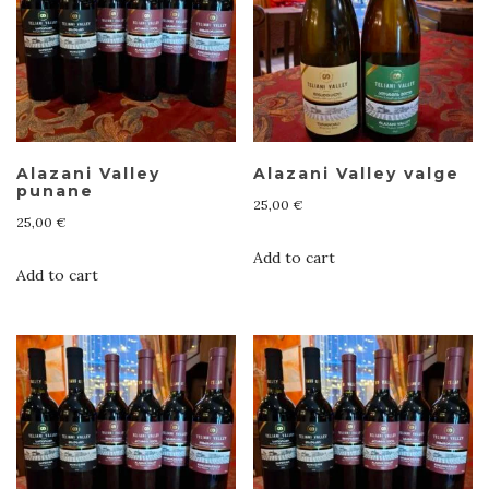
Alazani Valley
Alazani Valley valge
punane
25,00
€
25,00
€
Add to cart
Add to cart