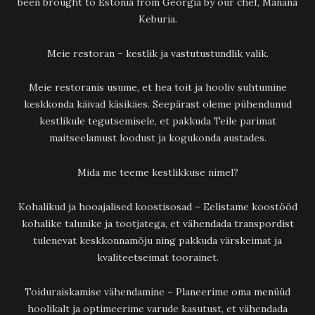
been brought to Estonia from Georgia by our chef, Manana
Keburia.
Meie restoran – kestlik ja vastutustundlik valik.
Meie restoranis usume, et hea toit ja hooliv suhtumine
keskkonda käivad käsikäes. Seepärast oleme pühendunud
kestlikule tegutsemisele, et pakkuda Teile parimat
maitseelamust loodust ja kogukonda austades.
Mida me teeme kestlikkuse nimel?
Kohalikud ja hooajalised koostisosad – Eelistame koostööd
kohalike talunike ja tootjatega, et vähendada transpordist
tulenevat keskkonnamõju ning pakkuda värskeimat ja
kvaliteetseimat toorainet.
Toiduraiskamise vähendamine – Planeerime oma menüüd
hoolikalt ja optimeerime varude kasutust, et vähendada