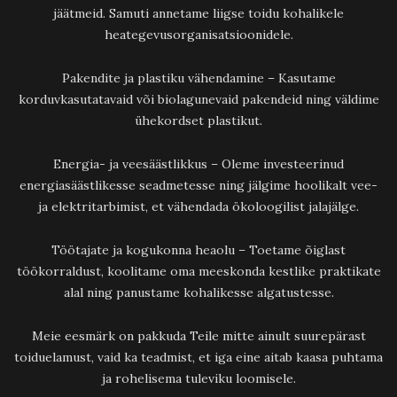
jäätmeid. Samuti annetame liigse toidu kohalikele
heategevusorganisatsioonidele.
Pakendite ja plastiku vähendamine – Kasutame
korduvkasutatavaid või biolagunevaid pakendeid ning väldime
ühekordset plastikut.
Energia- ja veesäästlikkus – Oleme investeerinud
energiasäästlikesse seadmetesse ning jälgime hoolikalt vee-
ja elektritarbimist, et vähendada ökoloogilist jalajälge.
Töötajate ja kogukonna heaolu – Toetame õiglast
töökorraldust, koolitame oma meeskonda kestlike praktikate
alal ning panustame kohalikesse algatustesse.
Meie eesmärk on pakkuda Teile mitte ainult suurepärast
toiduelamust, vaid ka teadmist, et iga eine aitab kaasa puhtama
ja rohelisema tuleviku loomisele.