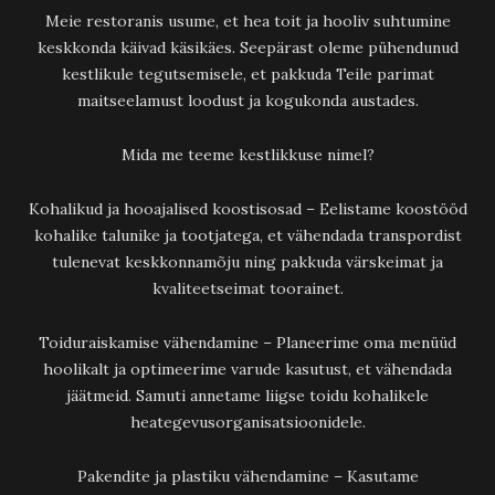
Meie restoranis usume, et hea toit ja hooliv suhtumine
keskkonda käivad käsikäes. Seepärast oleme pühendunud
kestlikule tegutsemisele, et pakkuda Teile parimat
maitseelamust loodust ja kogukonda austades.
Mida me teeme kestlikkuse nimel?
Kohalikud ja hooajalised koostisosad – Eelistame koostööd
kohalike talunike ja tootjatega, et vähendada transpordist
tulenevat keskkonnamõju ning pakkuda värskeimat ja
kvaliteetseimat toorainet.
Toiduraiskamise vähendamine – Planeerime oma menüüd
hoolikalt ja optimeerime varude kasutust, et vähendada
jäätmeid. Samuti annetame liigse toidu kohalikele
heategevusorganisatsioonidele.
Pakendite ja plastiku vähendamine – Kasutame