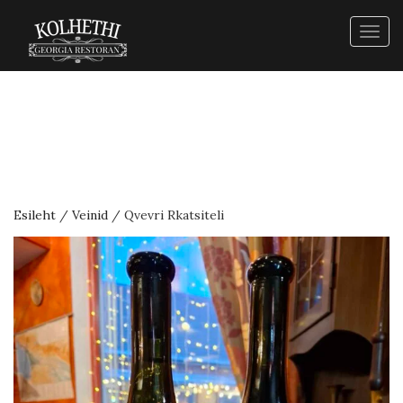
Togg
navig
Esileht
/
Veinid
/ Qvevri Rkatsiteli