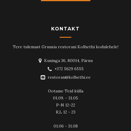
KONTAKT
Tere tulemast Gruusia restorani Kolhethi kodulehele!
Kuninga 36, 80014, Pärnu
+372 5629 6555
restoran@kolhethi.ee
Ootame Teid külla
01.09. - 31.05
P-N 12-22
R,L 12 - 23
01.06 - 31.08