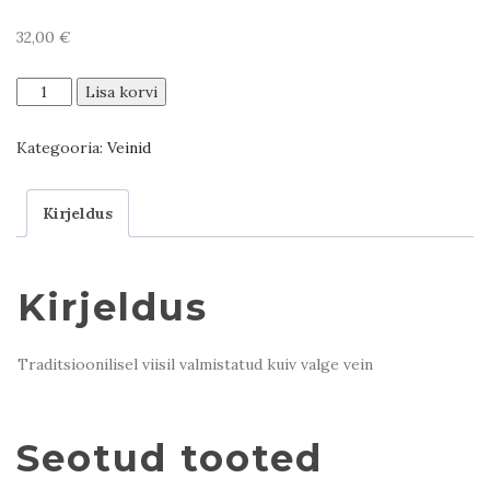
32,00
€
Qvevri
Lisa korvi
Rkatsiteli
kogus
Kategooria:
Veinid
Kirjeldus
Kirjeldus
Traditsioonilisel viisil valmistatud kuiv valge vein
Seotud tooted