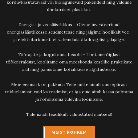
korduvkasutatavaid või biolagunevaid pakendeid ning väldime
ühekordset plastikut.
Energia- ja veesäästlikkus – Oleme investeerinud
energiasäästlikesse seadmetesse ning jälgime hoolikalt vee-
ja elektritarbimist, et vähendada ökoloogilist jalajälge.
Töötajate ja kogukonna heaolu – Toetame õiglast
töökorraldust, koolitame oma meeskonda kestlike praktikate
alal ning panustame kohalikesse algatustesse.
Meie eesmärk on pakkuda Teile mitte ainult suurepärast
toiduelamust, vaid ka teadmist, et iga eine aitab kaasa puhtama
ja rohelisema tuleviku loomisele.
Tule naudi teadlikult valmistatud maitseid!
MEIST ROHKEM