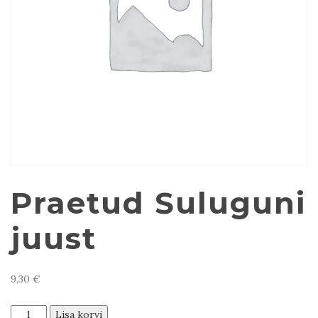
Praetud Suluguni
juust
9,30
€
Praetud
Lisa korvi