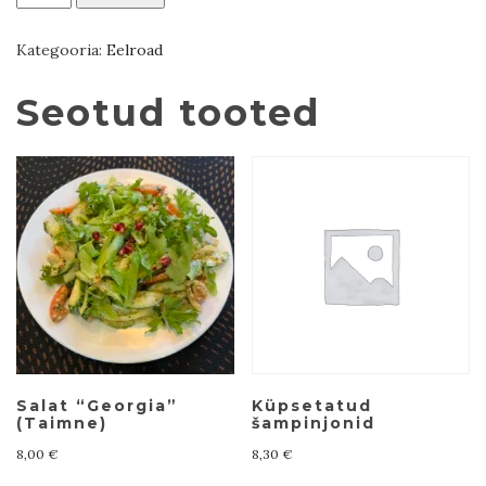
Suluguni
juust
Kategooria:
Eelroad
kogus
Seotud tooted
Salat “Georgia”
Küpsetatud
(Taimne)
šampinjonid
8,00
€
8,30
€