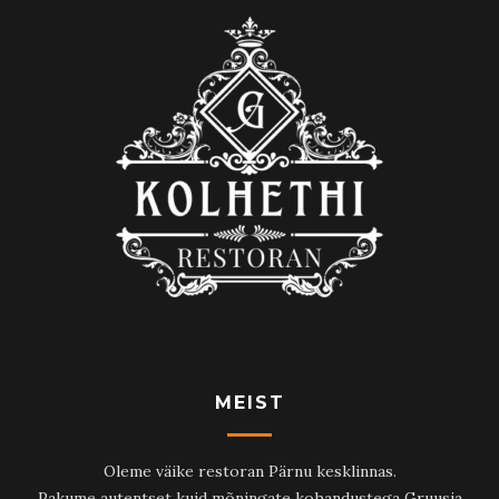
MEIST
Oleme väike restoran Pärnu kesklinnas.
Pakume autentset kuid mõningate kohandustega Gruusia