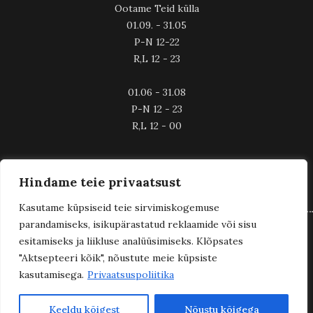
Ootame Teid külla
01.09. - 31.05
P-N 12-22
R,L 12 - 23
01.06 - 31.08
P-N 12 - 23
R,L 12 - 00
Hindame teie privaatsust
Kasutame küpsiseid teie sirvimiskogemuse
parandamiseks, isikupärastatud reklaamide või sisu
esitamiseks ja liikluse analüüsimiseks. Klõpsates
Karjääriklubi
© 2024 Kolhethi. Disainis
"Aktsepteeri kõik", nõustute meie küpsiste
kasutamisega.
Privaatsuspoliitika
Keeldu kõigest
Nõustu kõigega
Rohkem infot Facebookis: