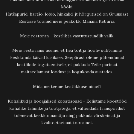
kööki.
Hatšapurid, hartšo, lobio, hinkalid, jt hõrgutised on Gruusiast
Eestisse toonud meie peakokk, Manana Keburia.
Meie restoran – kestlik ja vastutustundlik valik.
Meie restoranis usume, et hea toit ja hooliv suhtumine
keskkonda käivad käsikäes. Seepärast oleme pühendunud
kestlikule tegutsemisele, et pakkuda Teile parimat
maitseelamust loodust ja kogukonda austades.
Mida me teeme kestlikkuse nimel?
Kohalikud ja hooajalised koostisosad – Eelistame koostööd
kohalike talunike ja tootjatega, et vähendada transpordist
tulenevat keskkonnamõju ning pakkuda värskeimat ja
kvaliteetseimat toorainet.