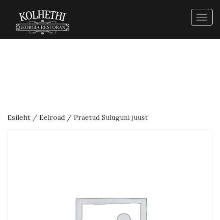
Togg
navig
Esileht
/
Eelroad
/ Praetud Suluguni juust