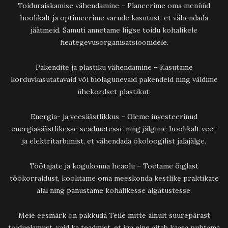
Toiduraiskamise vähendamine – Planeerime oma menüüd
hoolikalt ja optimeerime varude kasutust, et vähendada
jäätmeid. Samuti annetame liigse toidu kohalikele
heategevusorganisatsioonidele.
Pakendite ja plastiku vähendamine – Kasutame
korduvkasutatavaid või biolagunevaid pakendeid ning väldime
ühekordset plastikut.
Energia- ja veesäästlikkus – Oleme investeerinud
energiasäästlikesse seadmetesse ning jälgime hoolikalt vee-
ja elektritarbimist, et vähendada ökoloogilist jalajälge.
Töötajate ja kogukonna heaolu – Toetame õiglast
töökorraldust, koolitame oma meeskonda kestlike praktikate
alal ning panustame kohalikesse algatustesse.
Meie eesmärk on pakkuda Teile mitte ainult suurepärast
toiduelamust, vaid ka teadmist, et iga eine aitab kaasa puhtama