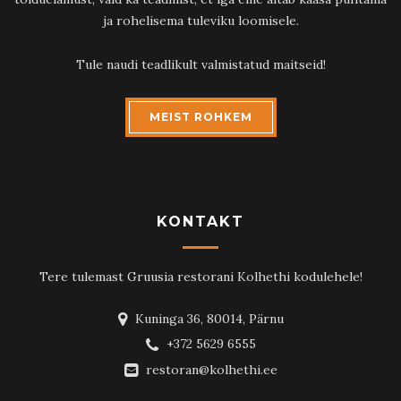
ja rohelisema tuleviku loomisele.
Tule naudi teadlikult valmistatud maitseid!
MEIST ROHKEM
KONTAKT
Tere tulemast Gruusia restorani Kolhethi kodulehele!
Kuninga 36, 80014, Pärnu
+372 5629 6555
restoran@kolhethi.ee