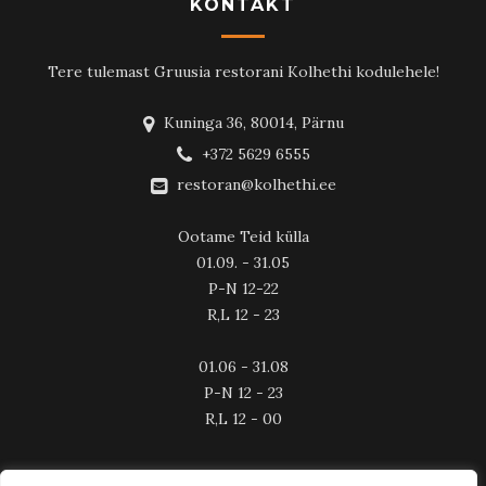
KONTAKT
Tere tulemast Gruusia restorani Kolhethi kodulehele!
Kuninga 36, 80014, Pärnu
+372 5629 6555
restoran@kolhethi.ee
Ootame Teid külla
01.09. - 31.05
P-N 12-22
R,L 12 - 23
01.06 - 31.08
P-N 12 - 23
R,L 12 - 00