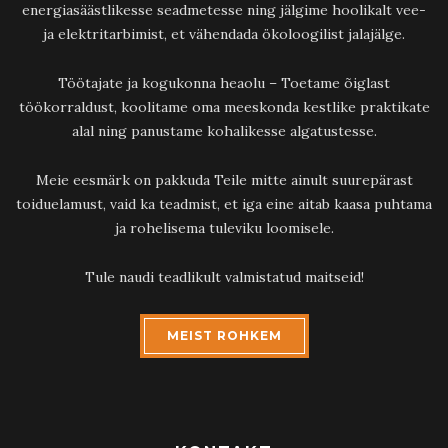
energiasäästlikesse seadmetesse ning jälgime hoolikalt vee-
ja elektritarbimist, et vähendada ökoloogilist jalajälge.
Töötajate ja kogukonna heaolu – Toetame õiglast
töökorraldust, koolitame oma meeskonda kestlike praktikate
alal ning panustame kohalikesse algatustesse.
Meie eesmärk on pakkuda Teile mitte ainult suurepärast
toiduelamust, vaid ka teadmist, et iga eine aitab kaasa puhtama
ja rohelisema tuleviku loomisele.
Tule naudi teadlikult valmistatud maitseid!
MEIST ROHKEM