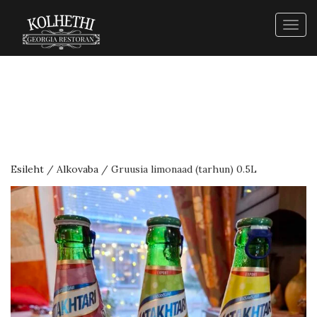
Togg
navig
Esileht
/
Alkovaba
/ Gruusia limonaad (tarhun) 0.5L