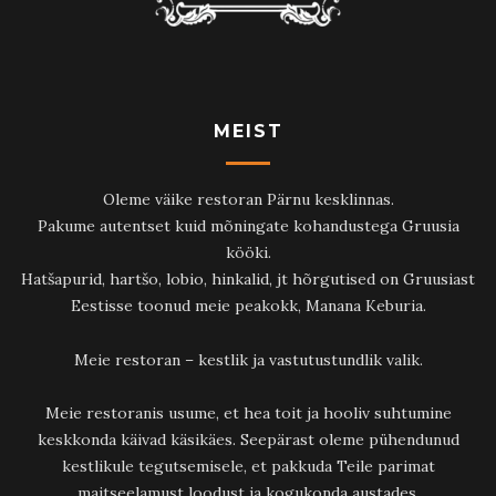
MEIST
Oleme väike restoran Pärnu kesklinnas.
Pakume autentset kuid mõningate kohandustega Gruusia
kööki.
Hatšapurid, hartšo, lobio, hinkalid, jt hõrgutised on Gruusiast
Eestisse toonud meie peakokk, Manana Keburia.
Meie restoran – kestlik ja vastutustundlik valik.
Meie restoranis usume, et hea toit ja hooliv suhtumine
keskkonda käivad käsikäes. Seepärast oleme pühendunud
kestlikule tegutsemisele, et pakkuda Teile parimat
maitseelamust loodust ja kogukonda austades.