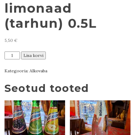
limonaad
(tarhun) 0.5L
5,50
€
Gruusia
Lisa korvi
limonaad
(tarhun)
Kategooria:
Alkovaba
0.5L
kogus
Seotud tooted