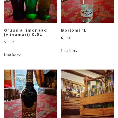
Gruusia limonaad
Borjomi 1L
(viinamari) 0.5L
5,50
€
5,50
€
Lisa korvi
Lisa korvi