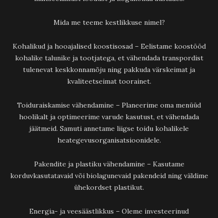
Mida me teeme kestlikkuse nimel?
Kohalikud ja hooajalised koostisosad – Eelistame koostööd
kohalike talunike ja tootjatega, et vähendada transpordist
tulenevat keskkonnamõju ning pakkuda värskeimat ja
kvaliteetseimat toorainet.
Toiduraiskamise vähendamine – Planeerime oma menüüd
hoolikalt ja optimeerime varude kasutust, et vähendada
jäätmeid. Samuti annetame liigse toidu kohalikele
heategevusorganisatsioonidele.
Pakendite ja plastiku vähendamine – Kasutame
korduvkasutatavaid või biolagunevaid pakendeid ning väldime
ühekordset plastikut.
Energia- ja veesäästlikkus – Oleme investeerinud