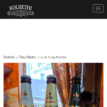
Togg
navig
Esileht
/
Õlu/Siider
/ A. le Coq Porter