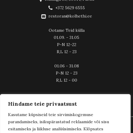
+372 5629 6555
restoran@kolhethi.ee
Ootame Teid külla
01.09. - 31.05
P-N 12-22
R,L 12 - 23
01.06 - 31.08
P-N 12 - 23
R,L 12 - 00
Hindame teie privaatsust
Kasutame küpsiseid teie sirvimiskogemuse
parandamiseks, isikupärastatud reklaamide või sisu
esitamiseks ja liikluse analüüsimiseks. Klõpsates
Karjääriklubi
© 2024 Kolhethi. Disainis