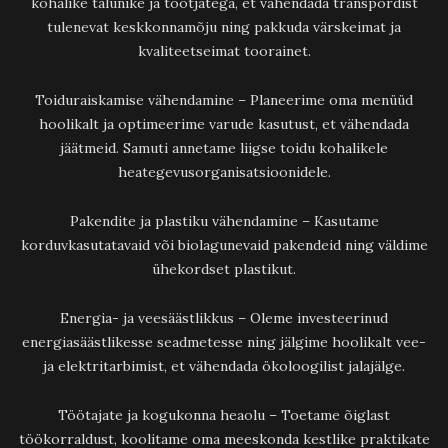
kohalike talunike ja tootjatega, et vähendada transpordist
tulenevat keskkonnamõju ning pakkuda värskeimat ja
kvaliteetseimat toorainet.
Toiduraiskamise vähendamine – Planeerime oma menüüd
hoolikalt ja optimeerime varude kasutust, et vähendada
jäätmeid. Samuti annetame liigse toidu kohalikele
heategevusorganisatsioonidele.
Pakendite ja plastiku vähendamine – Kasutame
korduvkasutatavaid või biolagunevaid pakendeid ning väldime
ühekordset plastikut.
Energia- ja veesäästlikkus – Oleme investeerinud
energiasäästlikesse seadmetesse ning jälgime hoolikalt vee-
ja elektritarbimist, et vähendada ökoloogilist jalajälge.
Töötajate ja kogukonna heaolu – Toetame õiglast
töökorraldust, koolitame oma meeskonda kestlike praktikate