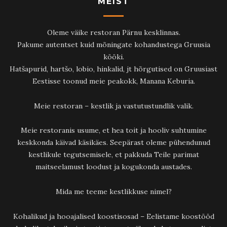
MEIST
Oleme väike restoran Pärnu kesklinnas.
Pakume autentset kuid mõningate kohandustega Gruusia
kööki.
Hatšapurid, hartšo, lobio, hinkalid, jt hõrgutised on Gruusiast
Eestisse toonud meie peakokk, Manana Keburia.
Meie restoran – kestlik ja vastutustundlik valik.
Meie restoranis usume, et hea toit ja hooliv suhtumine
keskkonda käivad käsikäes. Seepärast oleme pühendunud
kestlikule tegutsemisele, et pakkuda Teile parimat
maitseelamust loodust ja kogukonda austades.
Mida me teeme kestlikkuse nimel?
Kohalikud ja hooajalised koostisosad – Eelistame koostööd