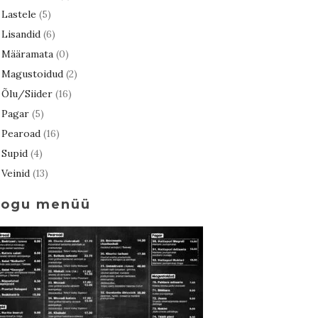
Lastele
(5)
Lisandid
(6)
Määramata
(0)
Magustoidud
(2)
Õlu/Siider
(16)
Pagar
(5)
Pearoad
(16)
Supid
(4)
Veinid
(13)
Kogu menüü