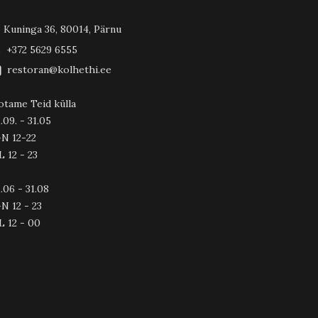
Kuninga 36, 80014, Pärnu
+372 5629 6555
restoran@kolhethi.ee
otame Teid külla
.09. - 31.05
-N 12-22
L 12 - 23
.06 - 31.08
N 12 - 23
L 12 - 00