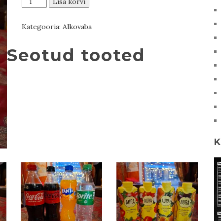
Lisa korvi
le
Coq
Kategooria:
Alkovaba
Imperial
Kvass
kogus
Seotud tooted