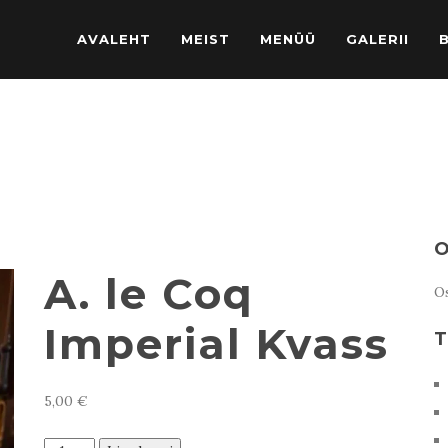
AVALEHT
MEIST
MENÜÜ
GALERII
O
A. le Coq
Os
Imperial Kvass
T
5,00
€
A.