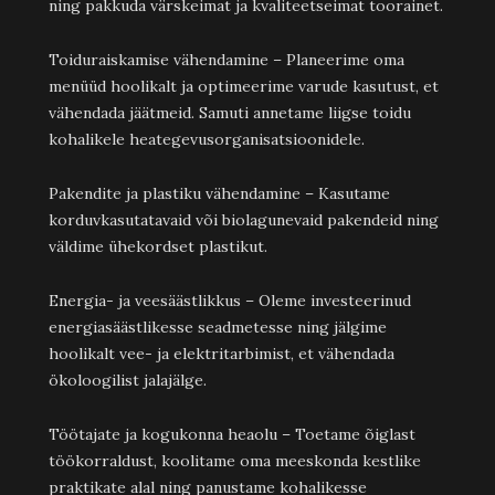
ning pakkuda värskeimat ja kvaliteetseimat toorainet.
Toiduraiskamise vähendamine – Planeerime oma
menüüd hoolikalt ja optimeerime varude kasutust, et
vähendada jäätmeid. Samuti annetame liigse toidu
kohalikele heategevusorganisatsioonidele.
Pakendite ja plastiku vähendamine – Kasutame
korduvkasutatavaid või biolagunevaid pakendeid ning
väldime ühekordset plastikut.
Energia- ja veesäästlikkus – Oleme investeerinud
energiasäästlikesse seadmetesse ning jälgime
hoolikalt vee- ja elektritarbimist, et vähendada
ökoloogilist jalajälge.
Töötajate ja kogukonna heaolu – Toetame õiglast
töökorraldust, koolitame oma meeskonda kestlike
praktikate alal ning panustame kohalikesse