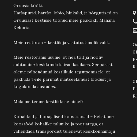
Gruusia kööki.
Hatšapurid, hartšo, lobio, hinkalid, jt hõrgutised on
Gruusiast Eestisse toonud meie peakokk, Manana
Keburia.
Meie restoran – kestlik ja vastutustundlik valik.
O
01
Meie restoranis usume, et hea toit ja hooliv
P
suhtumine keskkonda käivad käsikäes. Seepärast
R,
oleme pühendunud kestlikule tegutsemisele, et
pakkuda Teile parimat maitseelamust loodust ja
01
kogukonda austades.
P-
R,
Mida me teeme kestlikkuse nimel?
Kohalikud ja hooajalised koostisosad – Eelistame
koostööd kohalike talunike ja tootjatega, et
vähendada transpordist tulenevat keskkonnamõju