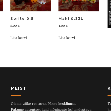
Sprite 0.5
Mahl 0.33L
5,00
€
4,00
€
Lisa korvi
Lisa korvi
MEIST
K
Oleme väike restoran Pärnu kesklinnas.
Te
Pakume autentset kuid mõningate kohandustega
ko