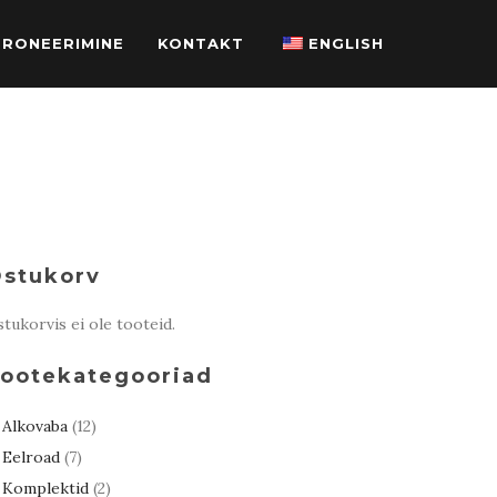
BRONEERIMINE
KONTAKT
ENGLISH
stukorv
tukorvis ei ole tooteid.
ootekategooriad
Alkovaba
(12)
Eelroad
(7)
Komplektid
(2)